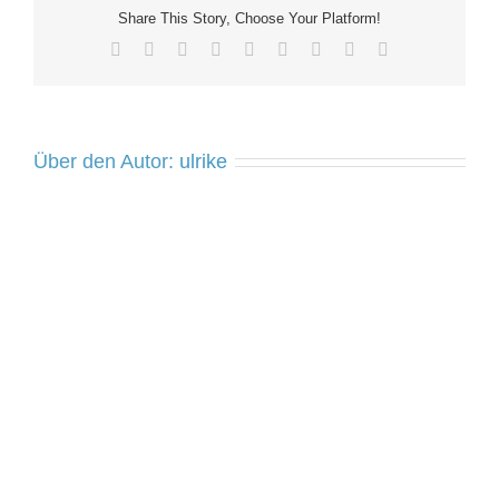
Share This Story, Choose Your Platform!
Facebook
X
Reddit
LinkedIn
WhatsApp
Tumblr
Pinterest
Vk
E-
Mail
Über den Autor:
ulrike