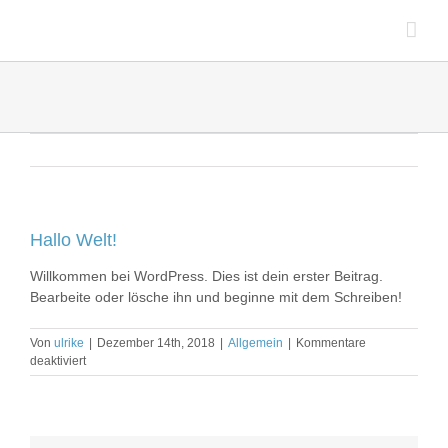
Zum
Inhalt
springen
Hallo Welt!
Willkommen bei WordPress. Dies ist dein erster Beitrag.
Bearbeite oder lösche ihn und beginne mit dem Schreiben!
Von
ulrike
|
Dezember 14th, 2018
|
Allgemein
|
Kommentare
für
deaktiviert
Hallo
Welt!